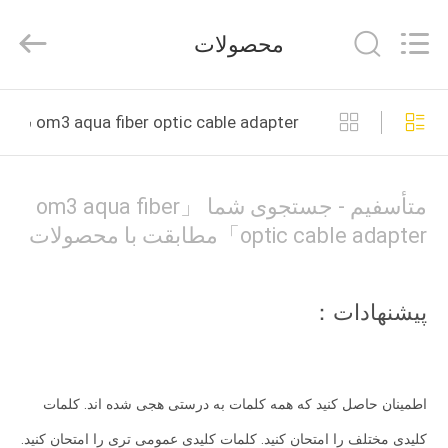
Silk
Road
Enterprise
محصولات
Management
Services
Co.,LTD..
All
خانه
Rights
Reserved.
om3 aqua fiber optic cable adapter ساخت آنلاین
محصولات
متأسفیم - جستجوی شما 「om3 aqua fiber
دربارهی
optic cable adapter」مطابقت با محصولات
ما
پیشنهادات：
کارخانه
تور
اطمینان حاصل کنید که همه کلمات به درستی هجی شده اند. کلمات
کنترل
کلیدی مختلف را امتحان کنید. کلمات کلیدی عمومی تری را امتحان کنید.