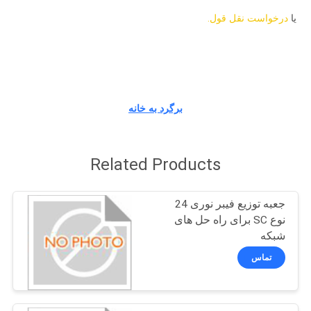
کیفیت
یا
درخواست نقل قول.
تماس
با
ما
برگرد به خانه
اخبار
Related Products
همه
جعبه توزیع فیبر نوری 24
موارد
نوع SC برای راه حل های
شبکه
نقشه
تماس
سایت